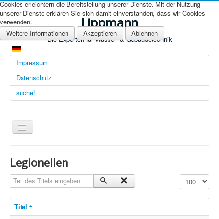
Cookies erleichtern die Bereitstellung unserer Dienste. Mit der Nutzung
unserer Dienste erklären Sie sich damit einverstanden, dass wir Cookies
Lippmann
verwenden.
Weitere Informationen
Akzeptieren
Ablehnen
Die Experten für Wasser- & Gebäudetechnik
Impressum
Datenschutz
suche!
Navigation
an/aus
Übersicht (DE)
Legionellen
Startseite (Übersicht)
Teil des Titels eingeben
Anzeige #
Arbeitsgebiete
Titel
Technologien