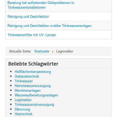
Information
Beratung bei auftretenden Güteproblemen in
Trinkwasserinstallationen
Produkte & Services
Reinigung und Desinfektion
Reinigung und Desinfektion mobiler Trinkwasseranlagen
Trinkwasserfilter mit UV- Lampe
Aktuelle Seite:
Startseite
Legionellen
Beliebte Schlagwörter
Hüllflächentemperierung
Gebäudetechnik
Trinkwasser
Reinstwassererzeugung
Membrananlagen
Wasseraufbereitungsanlagen
Legionellen
Trinkwassernotversorgung
Dämmung
Heiztechnik