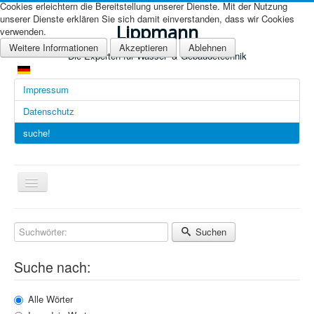
Cookies erleichtern die Bereitstellung unserer Dienste. Mit der Nutzung
unserer Dienste erklären Sie sich damit einverstanden, dass wir Cookies
Lippmann
verwenden.
Weitere Informationen
Akzeptieren
Ablehnen
Die Experten für Wasser- & Gebäudetechnik
Impressum
Datenschutz
suche!
Navigation
an/aus
Übersicht (DE)
Suchen
Startseite (Übersicht)
Suche nach:
Arbeitsgebiete
Technologien
Alle Wörter