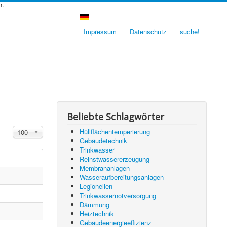
n.
Impressum
Datenschutz
suche!
Beliebte Schlagwörter
Anzeige #
Hüllflächentemperierung
100
Gebäudetechnik
Trinkwasser
Reinstwassererzeugung
Membrananlagen
Wasseraufbereitungsanlagen
Legionellen
Trinkwassernotversorgung
Dämmung
Heiztechnik
Gebäudeenergieeffizienz