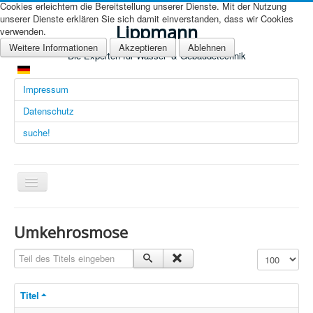
Cookies erleichtern die Bereitstellung unserer Dienste. Mit der Nutzung
unserer Dienste erklären Sie sich damit einverstanden, dass wir Cookies
Lippmann
verwenden.
Weitere Informationen
Akzeptieren
Ablehnen
Die Experten für Wasser- & Gebäudetechnik
Impressum
Datenschutz
suche!
Navigation
an/aus
Übersicht (DE)
Umkehrosmose
Startseite (Übersicht)
Teil des Titels eingeben
Anzeige #
Arbeitsgebiete
Titel
Technologien