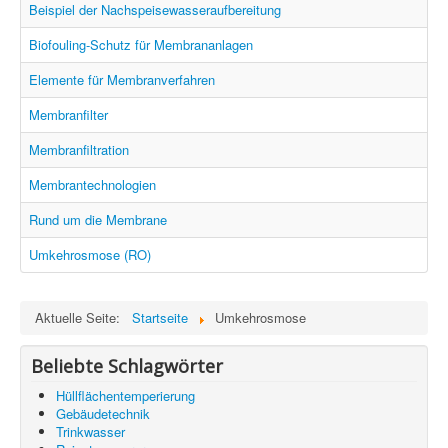
Information
Beispiel der Nachspeisewasseraufbereitung
Produkte & Services
Biofouling-Schutz für Membrananlagen
Elemente für Membranverfahren
Membranfilter
Membranfiltration
Membrantechnologien
Rund um die Membrane
Umkehrosmose (RO)
Aktuelle Seite:
Startseite
Umkehrosmose
Beliebte Schlagwörter
Hüllflächentemperierung
Gebäudetechnik
Trinkwasser