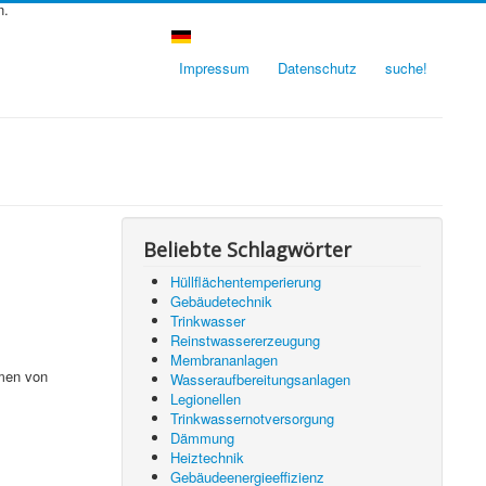
n.
Impressum
Datenschutz
suche!
Beliebte Schlagwörter
Hüllflächentemperierung
Gebäudetechnik
Trinkwasser
Reinstwassererzeugung
Membrananlagen
hmen von
Wasseraufbereitungsanlagen
Legionellen
Trinkwassernotversorgung
Dämmung
Heiztechnik
Gebäudeenergieeffizienz