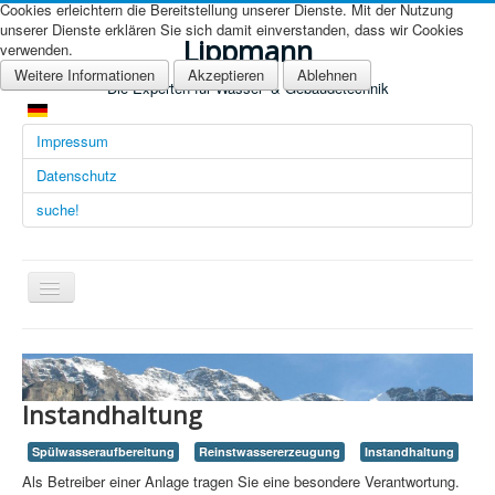
Cookies erleichtern die Bereitstellung unserer Dienste. Mit der Nutzung
unserer Dienste erklären Sie sich damit einverstanden, dass wir Cookies
Lippmann
verwenden.
Weitere Informationen
Akzeptieren
Ablehnen
Die Experten für Wasser- & Gebäudetechnik
Impressum
Datenschutz
suche!
Navigation
an/aus
Übersicht (DE)
Startseite (Übersicht)
Instandhaltung
Arbeitsgebiete
Spülwasseraufbereitung
Reinstwassererzeugung
Instandhaltung
Technologien
Als Betreiber einer Anlage tragen Sie eine besondere Verantwortung.