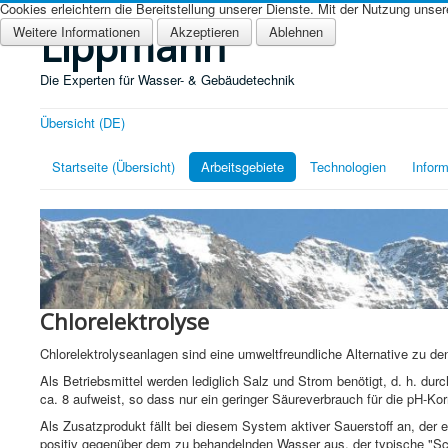
Cookies erleichtern die Bereitstellung unserer Dienste. Mit der Nutzung unse
Lippmann
Weitere Informationen
Akzeptieren
Ablehnen
Die Experten für Wasser- & Gebäudetechnik
Übersicht (DE)
Startseite (Übersicht)
Arbeitsgebiete
Technologien
Inform
Chlorelektrolyse
Chlorelektrolyseanlagen sind eine umweltfreundliche Alternative zu de
Als Betriebsmittel werden lediglich Salz und Strom benötigt, d. h. du
ca. 8 aufweist, so dass nur ein geringer Säureverbrauch für die pH-Korr
Als Zusatzprodukt fällt bei diesem System aktiver Sauerstoff an, der 
positiv gegenüber dem zu behandelnden Wasser aus, der typische "Schw