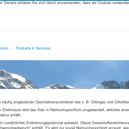
rer Dienste erklären Sie sich damit einverstanden, dass wir Cookies verwende
ation
Produkte & Services
n häufig eingesetzten Desinfektionsverfahren wie z. B. Chlorgas und Chlorble
rch Elektrolyse wird das Salz in Natriumhypochlorit umgewandelt, welches ein
ektur anfällt.
ein zusätzliches Entkeimungspotenzial aufweist. Dieser Sauerstoffanreicherung
immbadgeruch" entfällt. Es wird nur soviel Natriumhypochlorit erzeugt, wie 