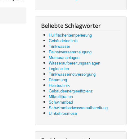
Beliebte Schlagwörter
Hüllflächentemperierung
Gebäudetechnik
Trinkwasser
Reinstwassererzeugung
Membrananlagen
Wasseraufbereitungsanlagen
Legionellen
Trinkwassernotversorgung
Dämmung
Heiztechnik
Gebäudeenergieeffizienz
Mikrofiltration
Schwimmbad
Schwimmbadwasseraufbereitung
Umkehrosmose