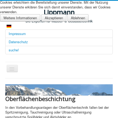
Cookies erleichtern die Bereitstellung unserer Dienste. Mit der Nutzung
unserer Dienste erklären Sie sich damit einverstanden, dass wir Cookies
Lippmann
verwenden.
Weitere Informationen
Akzeptieren
Ablehnen
Die Experten für Wasser- & Gebäudetechnik
Impressum
Datenschutz
suche!
Navigation
an/aus
Übersicht (DE)
Startseite (Übersicht)
Oberflächenbeschichtung
Arbeitsgebiete
In den Vorbehandlungsanlagen der Oberflächentechnik fallen bei der
Technologien
Spritzreinigung, Tauchreinigung oder Ultraschallreinigung
verschmutzte Spülbäder und Aktivbäder an.