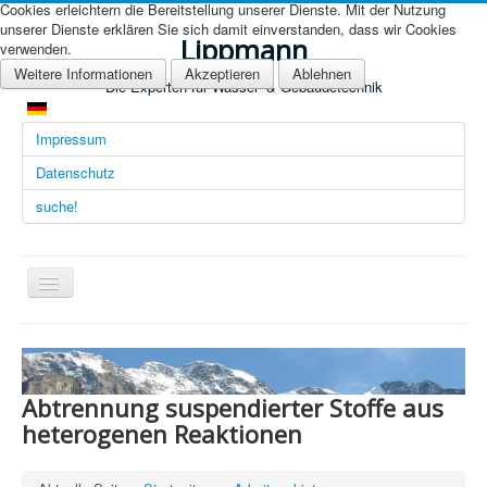
Cookies erleichtern die Bereitstellung unserer Dienste. Mit der Nutzung
unserer Dienste erklären Sie sich damit einverstanden, dass wir Cookies
Lippmann
verwenden.
Weitere Informationen
Akzeptieren
Ablehnen
Die Experten für Wasser- & Gebäudetechnik
Impressum
Datenschutz
suche!
Navigation
an/aus
Übersicht (DE)
Startseite (Übersicht)
Abtrennung suspendierter Stoffe aus
Arbeitsgebiete
heterogenen Reaktionen
Technologien