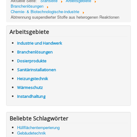
Aktuelle Seite:
Startseite
Arbeitsgebiete
Information
Branchenlösungen
Chemie- & Biotechnologische-industrie
Produkte & Services
Abtrennung suspendierter Stoffe aus heterogenen Reaktionen
Arbeitsgebiete
Industrie und Handwerk
Branchenlösungen
Dosierprodukte
Sanitärinstallationen
Heizungstechnik
Wärmeschutz
Instandhaltung
Beliebte Schlagwörter
Hüllflächentemperierung
Gebäudetechnik