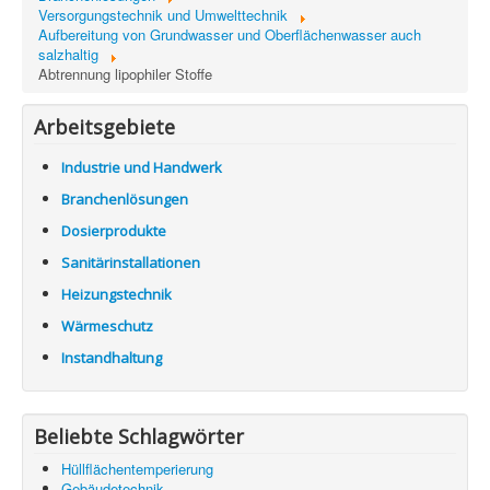
Information
Versorgungstechnik und Umwelttechnik
Aufbereitung von Grundwasser und Oberflächenwasser auch
Produkte & Services
salzhaltig
Abtrennung lipophiler Stoffe
Arbeitsgebiete
Industrie und Handwerk
Branchenlösungen
Dosierprodukte
Sanitärinstallationen
Heizungstechnik
Wärmeschutz
Instandhaltung
Beliebte Schlagwörter
Hüllflächentemperierung
Gebäudetechnik