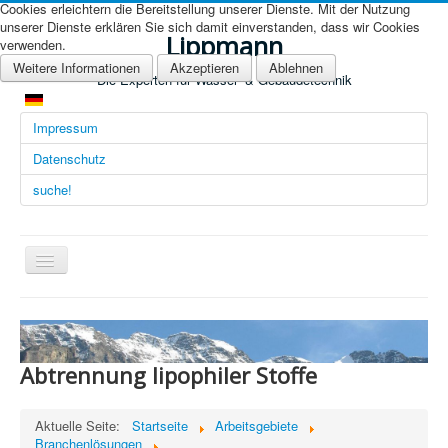
Cookies erleichtern die Bereitstellung unserer Dienste. Mit der Nutzung
unserer Dienste erklären Sie sich damit einverstanden, dass wir Cookies
Lippmann
verwenden.
Weitere Informationen
Akzeptieren
Ablehnen
Die Experten für Wasser- & Gebäudetechnik
Impressum
Datenschutz
suche!
Navigation
an/aus
Übersicht (DE)
Startseite (Übersicht)
Abtrennung lipophiler Stoffe
Arbeitsgebiete
Technologien
Aktuelle Seite:
Startseite
Arbeitsgebiete
Branchenlösungen