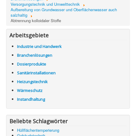
Information
Versorgungstechnik und Umwelttechnik
Aufbereitung von Grundwasser und Oberflächenwasser auch
Produkte & Services
salzhaltig
Abtrennung kolloidaler Stoffe
Arbeitsgebiete
Industrie und Handwerk
Branchenlösungen
Dosierprodukte
Sanitärinstallationen
Heizungstechnik
Wärmeschutz
Instandhaltung
Beliebte Schlagwörter
Hüllflächentemperierung
Gebäudetechnik