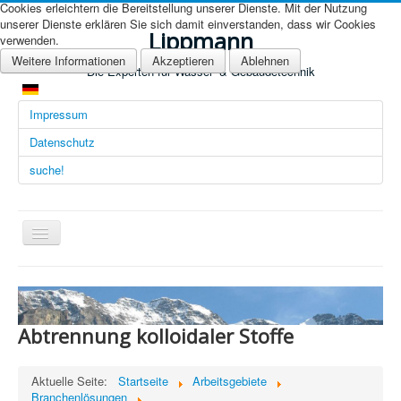
Cookies erleichtern die Bereitstellung unserer Dienste. Mit der Nutzung
unserer Dienste erklären Sie sich damit einverstanden, dass wir Cookies
Lippmann
verwenden.
Weitere Informationen
Akzeptieren
Ablehnen
Die Experten für Wasser- & Gebäudetechnik
Impressum
Datenschutz
suche!
Navigation
an/aus
Übersicht (DE)
Startseite (Übersicht)
Abtrennung kolloidaler Stoffe
Arbeitsgebiete
Technologien
Aktuelle Seite:
Startseite
Arbeitsgebiete
Branchenlösungen