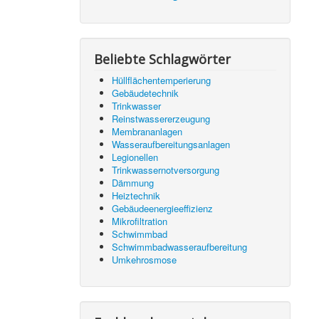
Beliebte Schlagwörter
Hüllflächentemperierung
Gebäudetechnik
Trinkwasser
Reinstwassererzeugung
Membrananlagen
Wasseraufbereitungsanlagen
Legionellen
Trinkwassernotversorgung
Dämmung
Heiztechnik
Gebäudeenergieeffizienz
Mikrofiltration
Schwimmbad
Schwimmbadwasseraufbereitung
Umkehrosmose