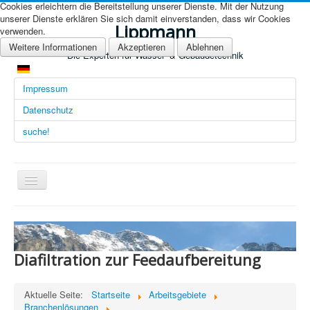
Cookies erleichtern die Bereitstellung unserer Dienste. Mit der Nutzung
unserer Dienste erklären Sie sich damit einverstanden, dass wir Cookies
Lippmann
verwenden.
Weitere Informationen
Akzeptieren
Ablehnen
Die Experten für Wasser- & Gebäudetechnik
Impressum
Datenschutz
suche!
Navigation
an/aus
Übersicht (DE)
Startseite (Übersicht)
Diafiltration zur Feedaufbereitung
Arbeitsgebiete
Technologien
Aktuelle Seite:
Startseite
Arbeitsgebiete
Branchenlösungen