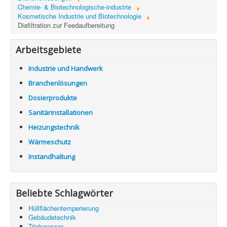
Information
Chemie- & Biotechnologische-industrie
Kosmetische Industrie und Biotechnologie
Produkte & Services
Diafiltration zur Feedaufbereitung
Arbeitsgebiete
Industrie und Handwerk
Branchenlösungen
Dosierprodukte
Sanitärinstallationen
Heizungstechnik
Wärmeschutz
Instandhaltung
Beliebte Schlagwörter
Hüllflächentemperierung
Gebäudetechnik
Trinkwasser