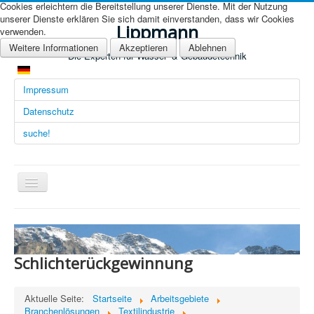
Cookies erleichtern die Bereitstellung unserer Dienste. Mit der Nutzung
unserer Dienste erklären Sie sich damit einverstanden, dass wir Cookies
Lippmann
verwenden.
Weitere Informationen
Akzeptieren
Ablehnen
Die Experten für Wasser- & Gebäudetechnik
Impressum
Datenschutz
suche!
Navigation
an/aus
Übersicht (DE)
Startseite (Übersicht)
Schlichterückgewinnung
Arbeitsgebiete
Technologien
Aktuelle Seite:
Startseite
Arbeitsgebiete
Branchenlösungen
Textilindustrie