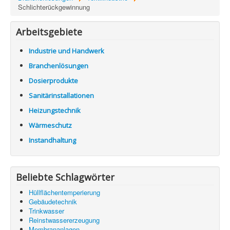
Information
Schlichterückgewinnung
Produkte & Services
Arbeitsgebiete
Industrie und Handwerk
Branchenlösungen
Dosierprodukte
Sanitärinstallationen
Heizungstechnik
Wärmeschutz
Instandhaltung
Beliebte Schlagwörter
Hüllflächentemperierung
Gebäudetechnik
Trinkwasser
Reinstwassererzeugung
Membrananlagen