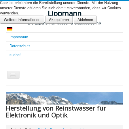
Cookies erleichtern die Bereitstellung unserer Dienste. Mit der Nutzung
unserer Dienste erklären Sie sich damit einverstanden, dass wir Cookies
Lippmann
verwenden.
Weitere Informationen
Akzeptieren
Ablehnen
Die Experten für Wasser- & Gebäudetechnik
Impressum
Datenschutz
suche!
Navigation
an/aus
Übersicht (DE)
Startseite (Übersicht)
Herstellung von Reinstwasser für
Arbeitsgebiete
Elektronik und Optik
Technologien