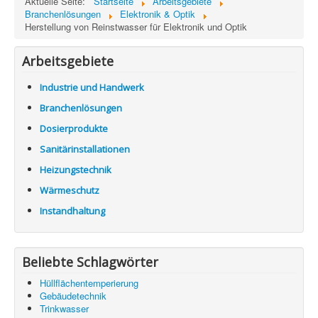
Aktuelle Seite:
Startseite
Arbeitsgebiete
Information
Branchenlösungen
Elektronik & Optik
Herstellung von Reinstwasser für Elektronik und Optik
Produkte & Services
Arbeitsgebiete
Industrie und Handwerk
Branchenlösungen
Dosierprodukte
Sanitärinstallationen
Heizungstechnik
Wärmeschutz
Instandhaltung
Beliebte Schlagwörter
Hüllflächentemperierung
Gebäudetechnik
Trinkwasser