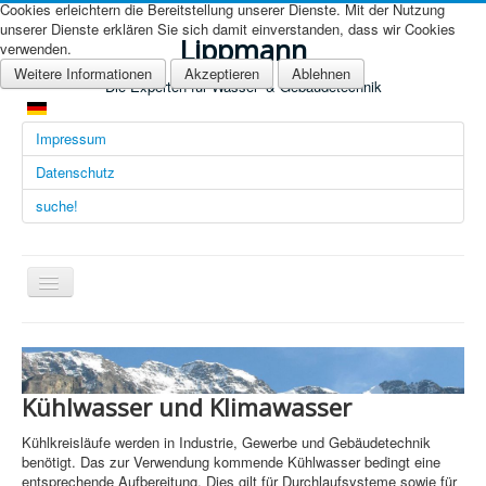
Cookies erleichtern die Bereitstellung unserer Dienste. Mit der Nutzung
unserer Dienste erklären Sie sich damit einverstanden, dass wir Cookies
Lippmann
verwenden.
Weitere Informationen
Akzeptieren
Ablehnen
Die Experten für Wasser- & Gebäudetechnik
Impressum
Datenschutz
suche!
Navigation
an/aus
Übersicht (DE)
Startseite (Übersicht)
Kühlwasser und Klimawasser
Arbeitsgebiete
Kühlkreisläufe werden in Industrie, Gewerbe und Gebäudetechnik
Technologien
benötigt. Das zur Verwendung kommende Kühlwasser bedingt eine
entsprechende Aufbereitung. Dies gilt für Durchlaufsysteme sowie für