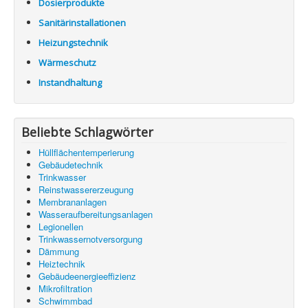
Dosierprodukte
Sanitärinstallationen
Heizungstechnik
Wärmeschutz
Instandhaltung
Beliebte Schlagwörter
Hüllflächentemperierung
Gebäudetechnik
Trinkwasser
Reinstwassererzeugung
Membrananlagen
Wasseraufbereitungsanlagen
Legionellen
Trinkwassernotversorgung
Dämmung
Heiztechnik
Gebäudeenergieeffizienz
Mikrofiltration
Schwimmbad