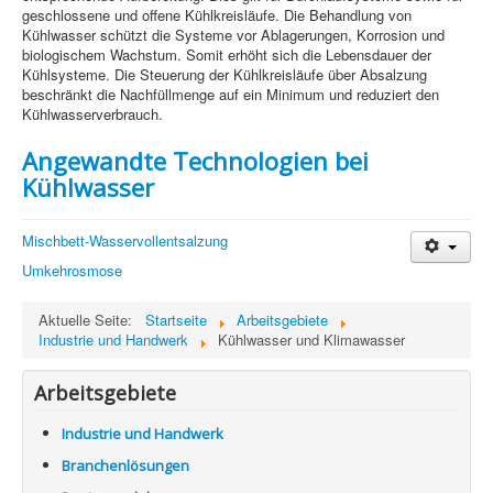
Information
geschlossene und offene Kühlkreisläufe. Die Behandlung von
Kühlwasser schützt die Systeme vor Ablagerungen, Korrosion und
Produkte & Services
biologischem Wachstum. Somit erhöht sich die Lebensdauer der
Kühlsysteme. Die Steuerung der Kühlkreisläufe über Absalzung
beschränkt die Nachfüllmenge auf ein Minimum und reduziert den
Kühlwasserverbrauch.
Angewandte Technologien bei
Kühlwasser
Mischbett-Wasservollentsalzung
Umkehrosmose
Aktuelle Seite:
Startseite
Arbeitsgebiete
Industrie und Handwerk
Kühlwasser und Klimawasser
Arbeitsgebiete
Industrie und Handwerk
Branchenlösungen