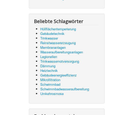
Beliebte Schlagwörter
Hüllflächentemperierung
Gebäudetechnik
Trinkwasser
Reinstwassererzeugung
Membrananlagen
Wasseraufbereitungsanlagen
Legionellen
Trinkwassernotversorgung
Dämmung
Heiztechnik
Gebäudeenergieeffizienz
Mikrofiltration
Schwimmbad
Schwimmbadwasseraufbereitung
Umkehrosmose