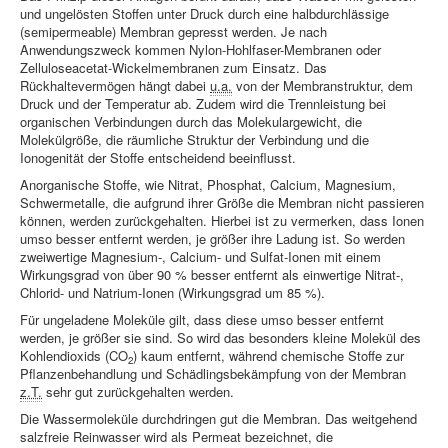
Information
und ungelösten Stoffen unter Druck durch eine halbdurchlässige
(semipermeable) Membran gepresst werden. Je nach
Produkte & Services
Anwendungszweck kommen Nylon-Hohlfaser-Membranen oder
Zelluloseacetat-Wickelmembranen zum Einsatz. Das
Rückhaltevermögen hängt dabei
u.a.
von der Membranstruktur, dem
Druck und der Temperatur ab. Zudem wird die Trennleistung bei
organischen Verbindungen durch das Molekulargewicht, die
Molekülgröße, die räumliche Struktur der Verbindung und die
Ionogenität der Stoffe entscheidend beeinflusst.
Anorganische Stoffe, wie Nitrat, Phosphat, Calcium, Magnesium,
Schwermetalle, die aufgrund ihrer Größe die Membran nicht passieren
können, werden zurückgehalten. Hierbei ist zu vermerken, dass Ionen
umso besser entfernt werden, je größer ihre Ladung ist. So werden
zweiwertige Magnesium-, Calcium- und Sulfat-Ionen mit einem
Wirkungsgrad von über 90 % besser entfernt als einwertige Nitrat-,
Chlorid- und Natrium-Ionen (Wirkungsgrad um 85 %).
Für ungeladene Moleküle gilt, dass diese umso besser entfernt
werden, je größer sie sind. So wird das besonders kleine Molekül des
Kohlendioxids (CO
) kaum entfernt, während chemische Stoffe zur
2
Pflanzenbehandlung und Schädlingsbekämpfung von der Membran
z.T.
sehr gut zurückgehalten werden.
Die Wassermoleküle durchdringen gut die Membran. Das weitgehend
salzfreie Reinwasser wird als Permeat bezeichnet, die