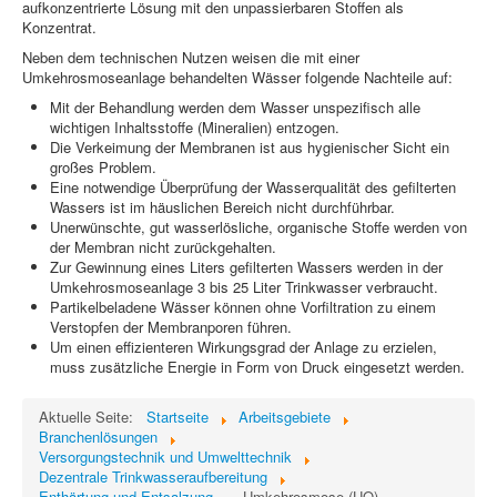
aufkonzentrierte Lösung mit den unpassierbaren Stoffen als
Konzentrat.
Neben dem technischen Nutzen weisen die mit einer
Umkehrosmoseanlage behandelten Wässer folgende Nachteile auf:
Mit der Behandlung werden dem Wasser unspezifisch alle
wichtigen Inhaltsstoffe (Mineralien) entzogen.
Die Verkeimung der Membranen ist aus hygienischer Sicht ein
großes Problem.
Eine notwendige Überprüfung der Wasserqualität des gefilterten
Wassers ist im häuslichen Bereich nicht durchführbar.
Unerwünschte, gut wasserlösliche, organische Stoffe werden von
der Membran nicht zurückgehalten.
Zur Gewinnung eines Liters gefilterten Wassers werden in der
Umkehrosmoseanlage 3 bis 25 Liter Trinkwasser verbraucht.
Partikelbeladene Wässer können ohne Vorfiltration zu einem
Verstopfen der Membranporen führen.
Um einen effizienteren Wirkungsgrad der Anlage zu erzielen,
muss zusätzliche Energie in Form von Druck eingesetzt werden.
Aktuelle Seite:
Startseite
Arbeitsgebiete
Branchenlösungen
Versorgungstechnik und Umwelttechnik
Dezentrale Trinkwasseraufbereitung
Enthärtung und Entsalzung
Umkehrosmose (UO)