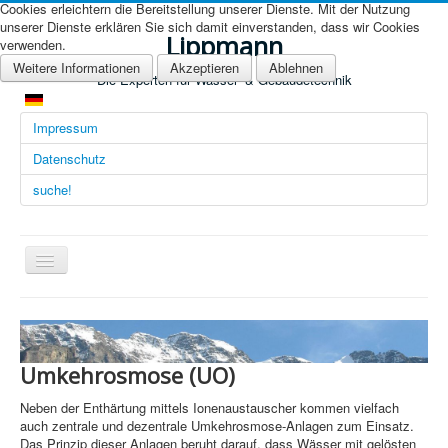
Cookies erleichtern die Bereitstellung unserer Dienste. Mit der Nutzung
unserer Dienste erklären Sie sich damit einverstanden, dass wir Cookies
Lippmann
verwenden.
Weitere Informationen
Akzeptieren
Ablehnen
Die Experten für Wasser- & Gebäudetechnik
Impressum
Datenschutz
suche!
Navigation
an/aus
Übersicht (DE)
Startseite (Übersicht)
Umkehrosmose (UO)
Arbeitsgebiete
Neben der Enthärtung mittels Ionenaustauscher kommen vielfach
Technologien
auch zentrale und dezentrale Umkehrosmose-Anlagen zum Einsatz.
Das Prinzip dieser Anlagen beruht darauf, dass Wässer mit gelösten