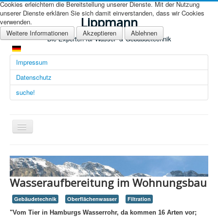
Cookies erleichtern die Bereitstellung unserer Dienste. Mit der Nutzung
unserer Dienste erklären Sie sich damit einverstanden, dass wir Cookies
Lippmann
verwenden.
Weitere Informationen
Akzeptieren
Ablehnen
Die Experten für Wasser- & Gebäudetechnik
Impressum
Datenschutz
suche!
Navigation
an/aus
Übersicht (DE)
Startseite (Übersicht)
Wasseraufbereitung im Wohnungsbau
Arbeitsgebiete
Gebäudetechnik
Oberflächenwasser
Filtration
Technologien
"Vom Tier in Hamburgs Wasserrohr, da kommen 16 Arten vor;